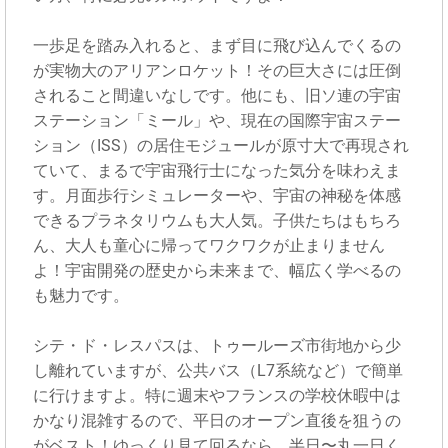
一歩足を踏み入れると、まず目に飛び込んでくるの
が実物大のアリアンロケット！その巨大さには圧倒
されること間違いなしです。他にも、旧ソ連の宇宙
ステーション「ミール」や、現在の国際宇宙ステー
ション（ISS）の居住モジュールが原寸大で再現され
ていて、まるで宇宙飛行士になった気分を味わえま
す。月面歩行シミュレーターや、宇宙の神秘を体感
できるプラネタリウムも大人気。子供たちはもちろ
ん、大人も童心に帰ってワクワクが止まりません
よ！宇宙開発の歴史から未来まで、幅広く学べるの
も魅力です。
シテ・ド・レスパスは、トゥールーズ市街地から少
し離れていますが、公共バス（L7系統など）で簡単
に行けますよ。特に週末やフランスの学校休暇中は
かなり混雑するので、平日のオープン直後を狙うの
がベスト！ゆっくり見て回るなら、半日〜丸一日く