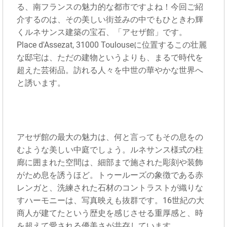
る、南フランスの魅力的な都市ですよね！今回ご紹
介するのは、その美しい街並みの中でもひときわ輝
くルネサンス建築の宝石、「アセザ館」です。
Place d'Assezat, 31000 Toulouseに位置するこの壮麗
な邸宅は、ただの建物というよりも、まるで時代を
超えた芸術品。訪れる人々を中世の華やかな世界へ
と誘います。
アセザ館の最大の魅力は、何と言ってもその息をの
むような美しい中庭でしょう。ルネサンス様式の柱
廊に囲まれた空間は、細部まで施された彫刻や装飾
がため息を誘うほど。トゥールーズの象徴である赤
レンガと、洗練された石材のコントラストが織りな
すハーモニーは、写真映えも抜群です。16世紀の大
商人が建てたという歴史を感じさせる重厚感と、時
を超えて愛される優美さが共存しています。